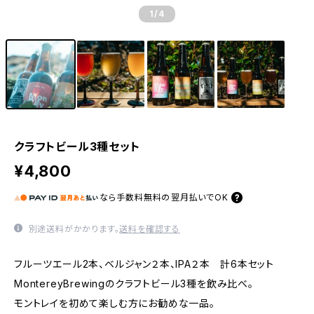
1
/4
クラフトビール3種セット
¥4,800
なら
手数料無料の
翌月払いでOK
別途送料がかかります。
送料を確認する
フルーツエール2本、ベルジャン２本、IPA２本 計6本セット
MontereyBrewingのクラフトビール3種を飲み比べ。
モントレイを初めて楽しむ方にお勧めな一品。